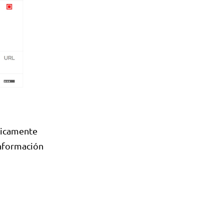
ticamente
información