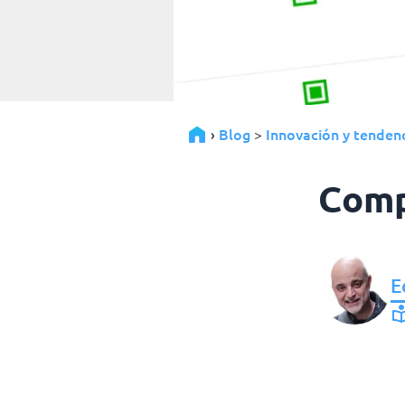
Blog
Innovación y tenden
›
>
Comp
E