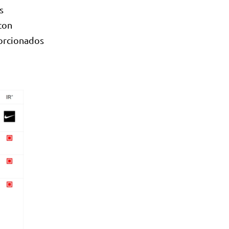
s
 con
porcionados