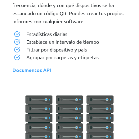
frecuencia, dónde y con qué dispositivos se ha
30
"country"
: 
"ITALY"
,
31
"localized"
: 
"IP"
,
escaneado un código QR. Puedes crear tus propios
32
"lat"
: 
"48.1992"
,
informes con cualquier software.
Estadísticas diarias
Establece un intervalo de tiempo
Filtrar por dispositivo y país
Agrupar por carpetas y etiquetas
Documentos API