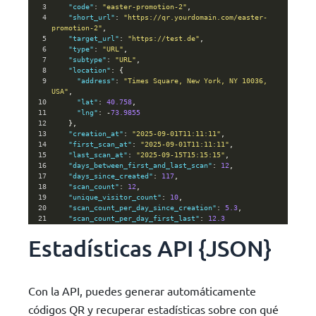
3
"code"
: 
"easter-promotion-2"
,
4
"short_url"
: 
"https://qr.yourdomain.com/easter-
promotion-2"
,
5
"target_url"
: 
"https://test.de"
,
6
"type"
: 
"URL"
,
7
"subtype"
: 
"URL"
,
8
"location"
: {
9
"address"
: 
"Times Square, New York, NY 10036, 
USA"
,
10
"lat"
: 
40.758
,
11
"lng"
: 
-
73.9855
12
    },
13
"creation_at"
: 
"2025-09-01T11:11:11"
,
14
"first_scan_at"
: 
"2025-09-01T11:11:11"
,
15
"last_scan_at"
: 
"2025-09-15T15:15:15"
,
16
"days_between_first_and_last_scan"
: 
12
,
17
"days_since_created"
: 
117
,
18
"scan_count"
: 
12
,
19
"unique_visitor_count"
: 
10
,
20
"scan_count_per_day_since_creation"
: 
5.3
,
21
"scan_count_per_day_first_last"
: 
12.3
22
  },
Estadísticas API {JSON}
23
"items"
: [
24
    {
25
"scan_id"
: 
"0bee89b07a248e27c83fc3d5951213c1"
,
26
"scan_at"
: 
"2025-09-15T15:15:15"
,
27
"ip_anonymized"
: 
Con la API, puedes generar automáticamente
"5d01ffc86ca4287d8115df2a57b71a45"
,
28
"region"
: 
"Connecticut"
,
códigos QR y recuperar estadísticas sobre con qué
29
"country_code"
: 
"IT"
,