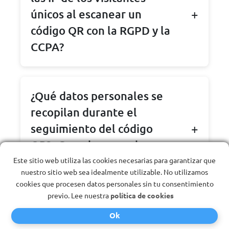
únicos al escanear un
código QR con la RGPD y la
CCPA?
¿Qué datos personales se
recopilan durante el
seguimiento del código
QR? ¿Cumplen con el
RGPD?
Este sitio web utiliza las cookies necesarias para garantizar que
nuestro sitio web sea idealmente utilizable. No utilizamos
cookies que procesen datos personales sin tu consentimiento
previo. Lee nuestra
política de cookies
¿Qué zona horaria se
Ok
utiliza cuando se rastrea