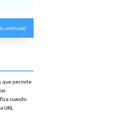
ats-webhook/
s que permite
ias
fica cuando
na URL