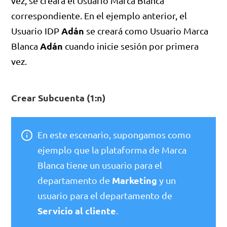
vez, se creará el Usuario Marca Blanca
correspondiente. En el ejemplo anterior, el
Adán
Usuario IDP
se creará como Usuario Marca
Adán
Blanca
cuando inicie sesión por primera
vez.
Crear Subcuenta (1:n)
En este escenario, supongamos como
ejemplo que la plataforma de Marca
Blanca tiene un usuario para el
Marketing
departamento de
y un
usuario para el departamento de
Servicio al cliente
.