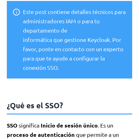
Este post contiene detalles técnicos para
administradores IAM o para tu
departamento de
informática que gestione Keycloak. Por
favor, ponte en contacto con un experto
para que te ayude a configurar la
conexión SSO.
¿Qué es el SSO?
SSO
Inicio de sesión único
significa
. Es un
proceso de autenticación
que permite a un