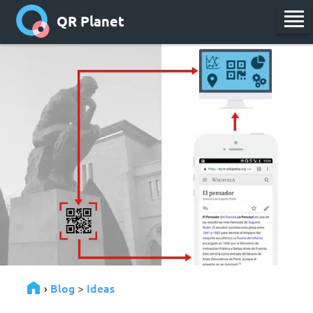
QR Planet
Blog
Ideas
›
>