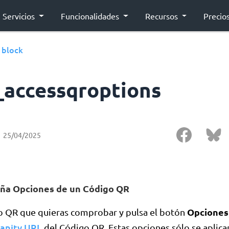
Servicios
Funcionalidades
Recursos
Precio
block
›
_accessqroptions
25/04/2025
aña Opciones de un Código QR
Opciones
go QR que quieras comprobar y pulsa el botón
anity URL
del Código QR. Estas opciones sólo se aplica