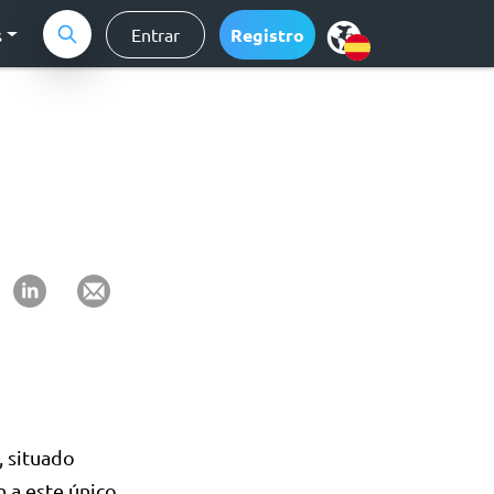
s
Entrar
Registro
, situado
n a este único