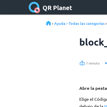
QR Planet
Ayuda › Todas las categorías
›
block
1 minuto
Abre la pest
Elige el Códi
V
debajo de la