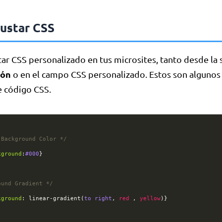
ustar CSS
ar CSS personalizado en tus microsites, tanto desde la 
ión
o en el campo CSS personalizado. Estos son algunos
 código CSS.
 Background Color */
kground
:
#000
}
ound Gradient */
kground
: 
linear-gradient
(
to
right
, 
red
 , 
yellow
)}