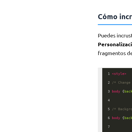
Cómo incr
Puedes incrust
Personalizac
fragmentos de
1
<
style
>
2
/* Change
3
body
 {
bac
4
5
/* Backgr
6
body
 {
bac
7