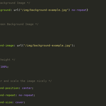
Background Image */
kground
: 
url
(
"/img/background-example.jpg"
) 
no-repeat
}
reen Background Image */
und-image
: 
url
(
"/img/background-example.jpg"
);
 height */
 
100%
;
er and scale the image nicely */
und-position
: 
center
;
und-repeat
: 
no-repeat
;
und-size
: 
cover
;