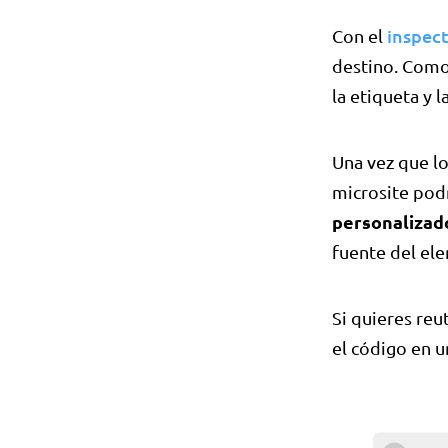
inspec
Con el
destino. Como
la etiqueta y 
Una vez que lo
microsite podr
personalizad
fuente del e
Si quieres reu
el código en u