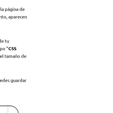
la página de
nto, aparecen
de tu
CSS
mpo "
 el tamaño de
puedes guardar