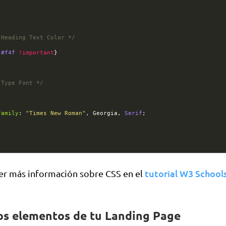
 Heading Text Color */
:
#f4f
!important
}
 Type Font */
family
: 
"Times New Roman"
, 
Georgia
, 
Serif
;
tutorial W3 School
r más información sobre CSS en el
los elementos de tu Landing Page