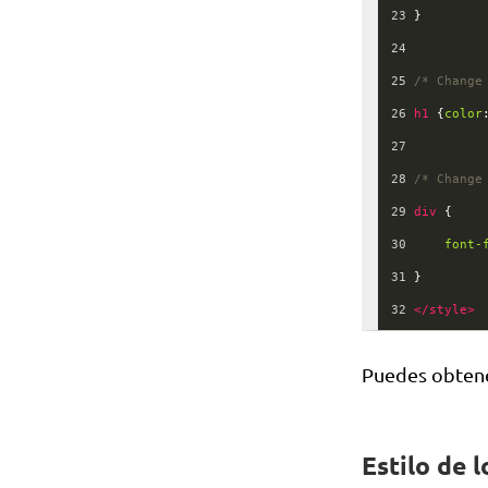
23
}
24
25
/* Change
26
h1
 {
color
27
28
/* Change
29
div
 {
30
font-
31
}
32
</
style
>
Puedes obtene
Estilo de 