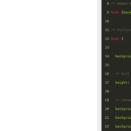
8
/* Embed 
9
body
 {
bac
10
11
/* Fullsc
12
body
 {
13
14
backgro
15
16
/* Full
17
height
:
18
19
/* Cent
20
backgro
21
backgro
22
backgro