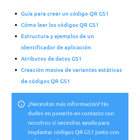
Guía para crear un código QR GS1
Cómo leer los códigos QR GS1
Estructura y ejemplos de un
identificador de aplicación
Atributos de datos GS1
Creación masiva de variantes estáticas
de códigos QR GS1
¿Necesitas más información? No
dudes en ponerte en contacto con
nosotros si necesitas ayuda para
implantar códigos QR GS1 junto con