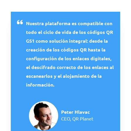
Nuestra plataforma es compatible con
todo el ciclo de vida de los códigos QR
GS1 como solución integral: desde la
creación de los códigos QR hasta la
configuración de los enlaces digitales,
el descifrado correcto de los enlaces al
escanearlos y el alojamiento de la
información.
Peter Hlavac
CEO, QR Planet