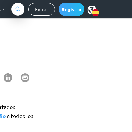
s
Entrar
Registro
rtados
eño
a todos los