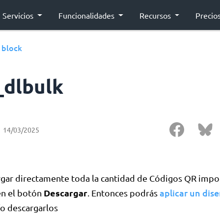
Servicios
Funcionalidades
Recursos
Precio
block
›
_dlbulk
14/03/2025
gar directamente toda la cantidad de Códigos QR impo
Descargar
aplicar un dis
en el botón
. Entonces podrás
o descargarlos