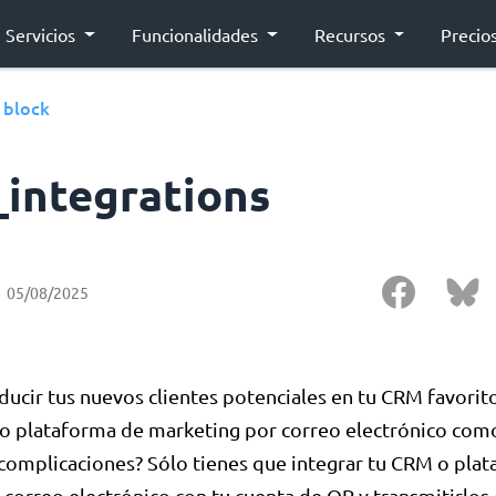
Servicios
Funcionalidades
Recursos
Precio
block
›
_integrations
05/08/2025
ducir tus nuevos clientes potenciales en tu CRM favorit
.) o plataforma de marketing por correo electrónico co
complicaciones? Sólo tienes que integrar
tu CRM o plat
correo electrónico con tu cuenta de QR y transmitirlos