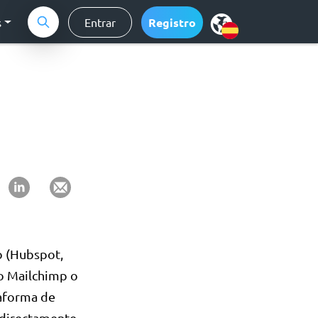
s
Entrar
Registro
o (Hubspot,
mo Mailchimp o
aforma de
 directamente.