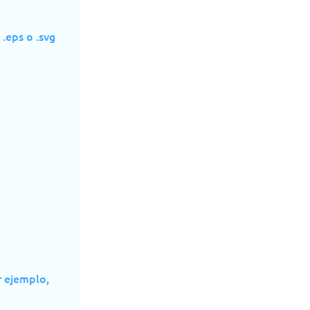
.eps o .svg
r ejemplo,