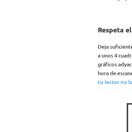
Respeta el
Deja suficien
a unos 4 cuadr
gráficos adya
hora de escane
tu lector no l