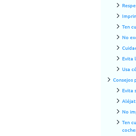
Respe
Imprim
Ten c
No ex
Cuida
Evita 
Usa c
Consejos 
Evita 
Aléjat
No im
Ten c
coche