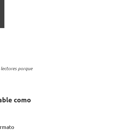
 lectores porque
lable como
ormato