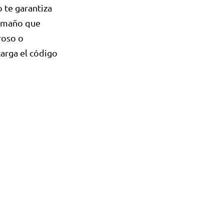
 te garantiza
tamaño que
roso o
carga el código