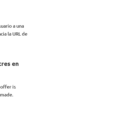
uario a una
cia la URL de
tres en
offer is
 made.