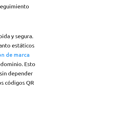
e seguimiento
pida y segura.
anto estáticos
ón de marca
 dominio. Esto
 sin depender
os códigos QR