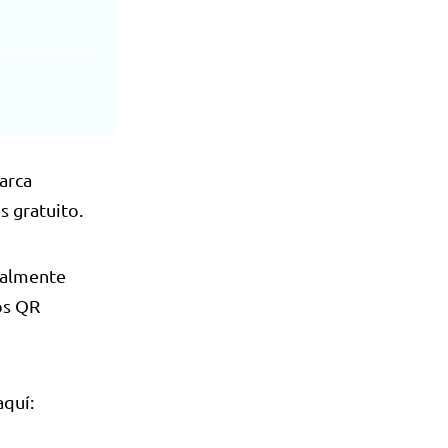
arca
s gratuito.
talmente
os QR
aquí: