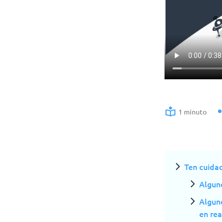
1 minuto
Ten cuidad
Algun
Alguno
en re