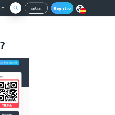
s
Entrar
Registro
?