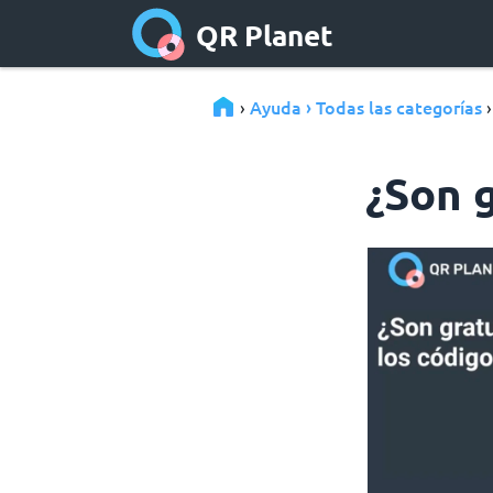
QR Planet
Ayuda › Todas las categorías
›
¿Son 