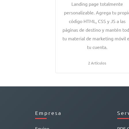
Landing page totalmente
personalizable. Agrega tu propi
código HTML, CSS y JS a las
páginas de destino y mantén to
tu material de marketing móvil 
tu cuenta.
2 Articulos
Empresa
Ser
Equipo
PDF 