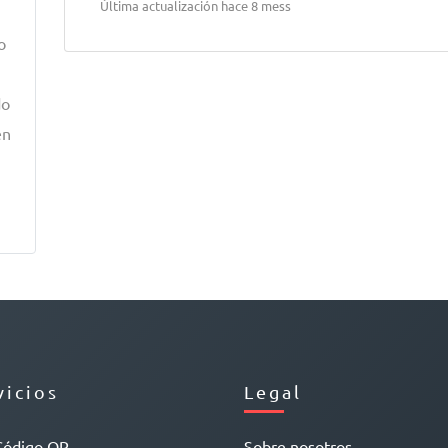
Última actualización hace 8 mess
o
do
en
vicios
Legal
Código QR
Sobre nosotros