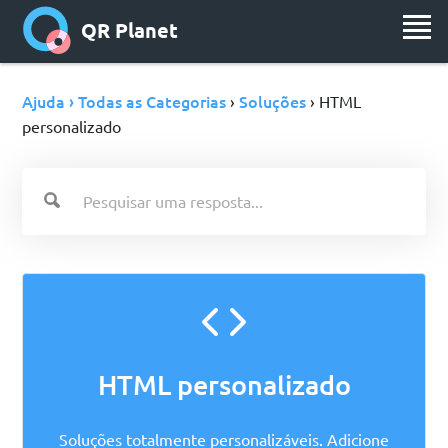
QR Planet
Ajuda › Todas as Categorias
Soluções
›
› HTML
personalizado
HTML personalizado
Soluções totalmente personalizáveis. Adicione