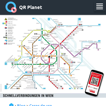
QR Planet
Blog
Casos de uso
›
>