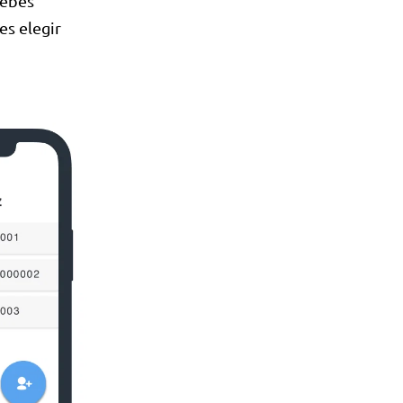
ebes
es elegir