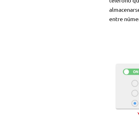
teléfono qu
almacenars
entre númer