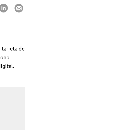
a tarjeta de
éfono
igital.