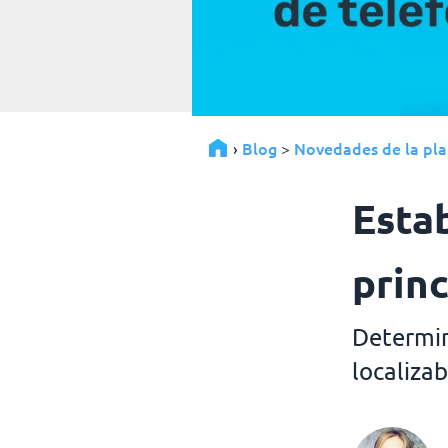
Blog
Novedades de la pl
›
>
Esta
princ
Determin
localiza