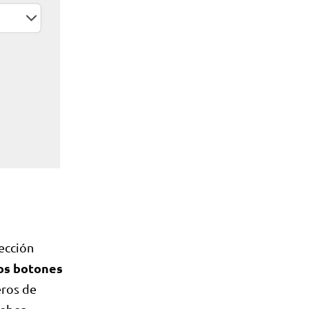
sección
os botones
eros de