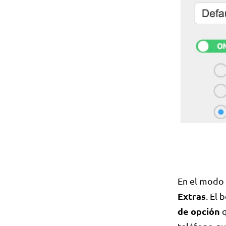
En el modo 
Extras
. El
de opción
q