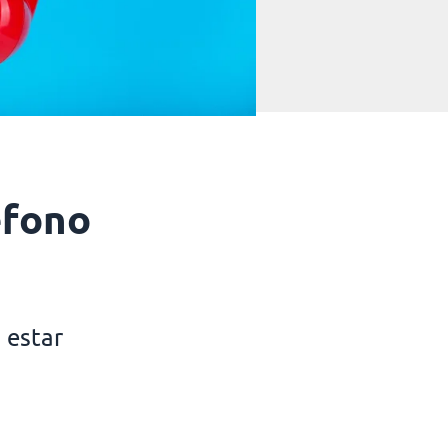
éfono
 estar