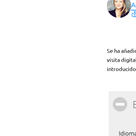
A
Se ha añadi
visita digi
introducidos