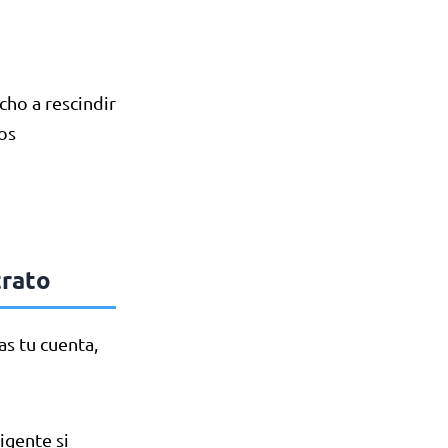
ho a rescindir
os
trato
s tu cuenta,
igente si