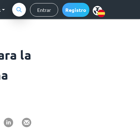
s
Entrar
Registro
ara la
na