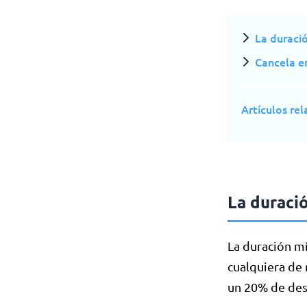
La duraci
Cancela en
Artículos re
La duraci
La duración m
cualquiera de
un 20% de des