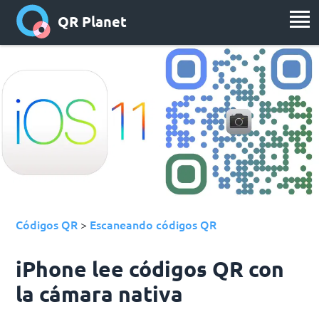
QR Planet
Códigos QR
Escaneando códigos QR
>
iPhone lee códigos QR con
la cámara nativa