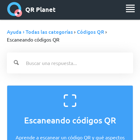
QR Planet
Ayuda › Todas las categorías
Códigos QR
›
›
Escaneando códigos QR
Escaneando códigos QR
Aprende a escanear un código QR y qué aspectos