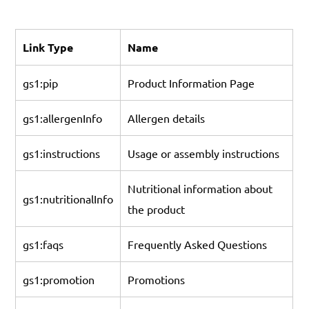
Link Type
Name
gs1:pip
Product Information Page
gs1:allergenInfo
Allergen details
gs1:instructions
Usage or assembly instructions
Nutritional information about
gs1:nutritionalInfo
the product
gs1:faqs
Frequently Asked Questions
gs1:promotion
Promotions