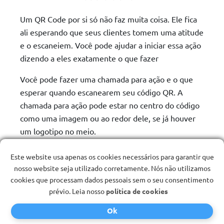
Um QR Code por si só não faz muita coisa. Ele fica
ali esperando que seus clientes tomem uma atitude
e o escaneiem. Você pode ajudar a iniciar essa ação
dizendo a eles exatamente o que fazer
Você pode fazer uma chamada para ação e o que
esperar quando escanearem seu código QR. A
chamada para ação pode estar no centro do código
como uma imagem ou ao redor dele, se já houver
um logotipo no meio.
Sua chamada para ação deve ser envolvente e
Este website usa apenas os cookies necessários para garantir que
informativa também. Algo como "Conecte-se ao
nosso website seja utilizado corretamente. Nós não utilizamos
Wi-Fi" ou "Digitalize para pagar" explica claramente
cookies que processam dados pessoais sem o seu consentimento
para que serve o código QR.
prévio. Leia nosso
política de cookies
Ok