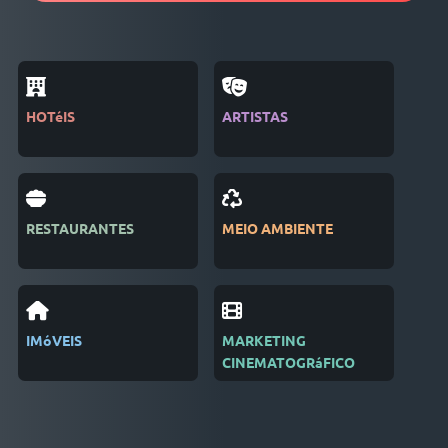
HOTéIS
ARTISTAS
REV
RESTAURANTES
MEIO AMBIENTE
EDI
IMóVEIS
MARKETING
REC
CINEMATOGRáFICO