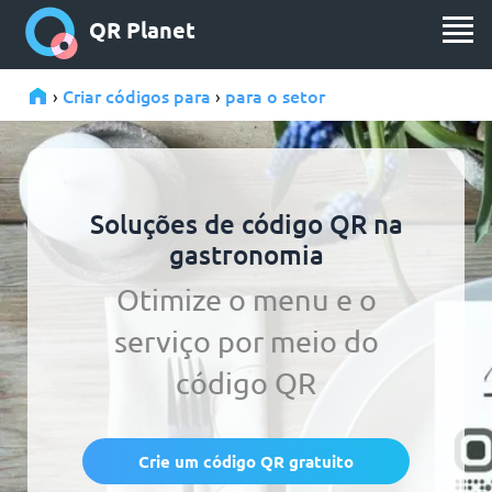
QR Planet
Criar códigos para
para o setor
›
›
Soluções de código QR na
gastronomia
Otimize o menu e o
serviço por meio do
código QR
Crie um código QR gratuito