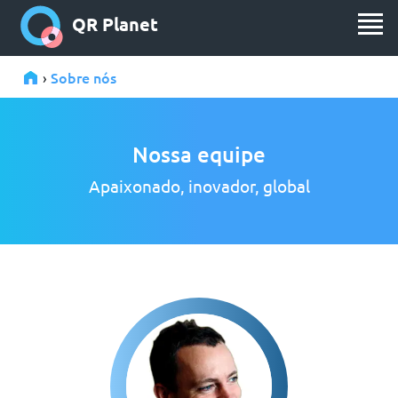
QR Planet
Sobre nós
›
Nossa equipe
Apaixonado, inovador, global