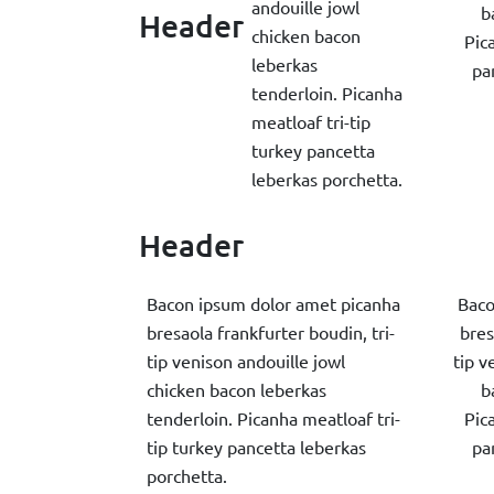
andouille jowl
b
Header
chicken bacon
Pic
leberkas
pa
tenderloin. Picanha
meatloaf tri-tip
turkey pancetta
leberkas porchetta.
Header
Bacon ipsum dolor amet picanha
Baco
bresaola frankfurter boudin, tri-
bres
tip venison andouille jowl
tip v
chicken bacon leberkas
b
tenderloin. Picanha meatloaf tri-
Pic
tip turkey pancetta leberkas
pa
porchetta.