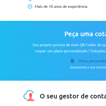
Mais de 10 anos de experiência
Peça uma cot
Seu projeto precisa de mais QR Codes do q
requer um plano personalizado ? Soluções
Plano personali
Exatamente o que você pr
O seu gestor de cont