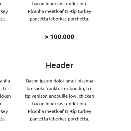
n.
bacon leberkas tenderloin.
rkey
Picanha meatloaf tri-tip turkey
ta.
pancetta leberkas porchetta.
> 100.000
Header
canha
Bacon ipsum dolor amet picanha
 tri-
bresaola frankfurter boudin, tri-
hicken
tip venison andouille jowl chicken
n.
bacon leberkas tenderloin.
rkey
Picanha meatloaf tri-tip turkey
ta.
pancetta leberkas porchetta.