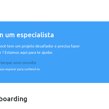
m um especialista
cê tem um projeto desafiador e precisa fazer
r ? Estamos aqui para te ajudar.
arque uma consulta
sso esperar para conhecê-lo
boarding