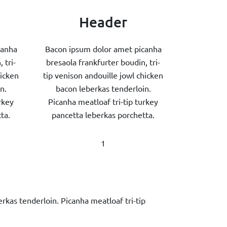
Header
canha
Bacon ipsum dolor amet picanha
 tri-
bresaola frankfurter boudin, tri-
hicken
tip venison andouille jowl chicken
n.
bacon leberkas tenderloin.
rkey
Picanha meatloaf tri-tip turkey
ta.
pancetta leberkas porchetta.
1
rkas tenderloin. Picanha meatloaf tri-tip