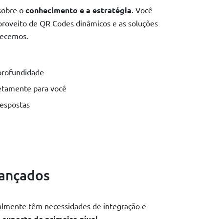
sobre o
conhecimento
e a
estratégia
. Você
 proveito de QR Codes dinâmicos e as soluções
recemos.
profundidade
retamente para você
respostas
vançados
almente têm necessidades de integração e
 suporte de primeiro nível.