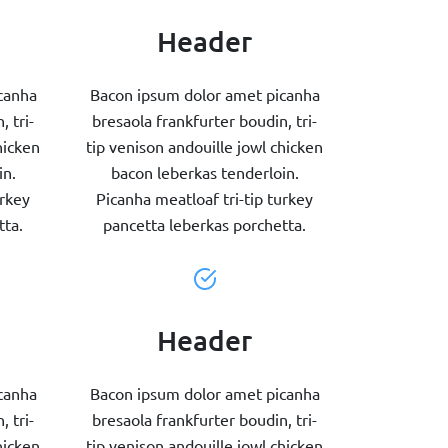
Header
canha
Bacon ipsum dolor amet picanha
 tri-
bresaola frankfurter boudin, tri-
hicken
tip venison andouille jowl chicken
in.
bacon leberkas tenderloin.
urkey
Picanha meatloaf tri-tip turkey
tta.
pancetta leberkas porchetta.
Header
canha
Bacon ipsum dolor amet picanha
 tri-
bresaola frankfurter boudin, tri-
hicken
tip venison andouille jowl chicken