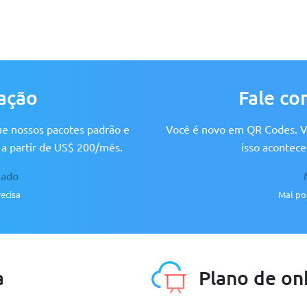
ação
Fale co
ue nossos pacotes padrão e
Você é novo em QR Codes. Vo
 a partir de US$ 200/mês.
isso acontece
zado
M
ecisa
Mal po
a
Plano de on