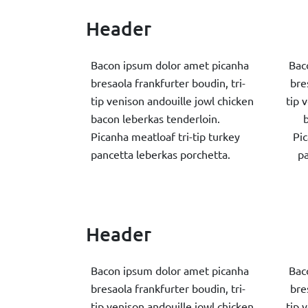
Header
Bacon ipsum dolor amet picanha
Bac
bresaola frankfurter boudin, tri-
bre
tip venison andouille jowl chicken
tip 
bacon leberkas tenderloin.
b
Picanha meatloaf tri-tip turkey
Pic
pancetta leberkas porchetta.
pa
Header
Bacon ipsum dolor amet picanha
Bac
bresaola frankfurter boudin, tri-
bre
tip venison andouille jowl chicken
tip 