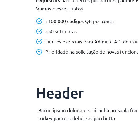
requisitos
não cobertos por pacotes padrão? E
Vamos crescer juntos.
+100.000 códigos QR por conta
+50 subcontas
Limites especiais para Admin e API do usu
Prioridade na solicitação de novas funcion
Header
Bacon ipsum dolor amet picanha bresaola frank
turkey pancetta leberkas porchetta.