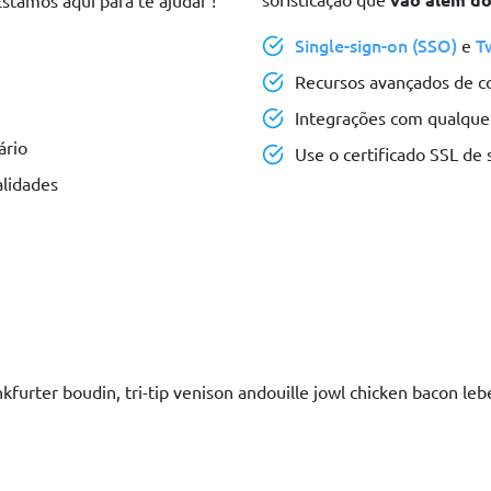
stamos aqui para te ajudar !
Single-sign-on (SSO)
T
e
Recursos avançados de c
Integrações com qualquer
ário
Use o certificado SSL de
alidades
furter boudin, tri-tip venison andouille jowl chicken bacon lebe