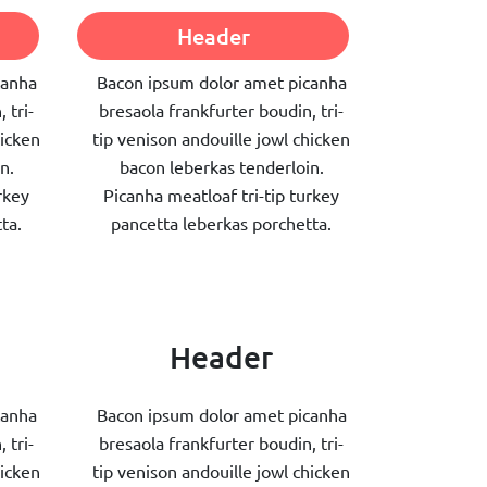
Header
canha
Bacon ipsum dolor amet picanha
 tri-
bresaola frankfurter boudin, tri-
hicken
tip venison andouille jowl chicken
n.
bacon leberkas tenderloin.
rkey
Picanha meatloaf tri-tip turkey
ta.
pancetta leberkas porchetta.
Header
canha
Bacon ipsum dolor amet picanha
 tri-
bresaola frankfurter boudin, tri-
hicken
tip venison andouille jowl chicken