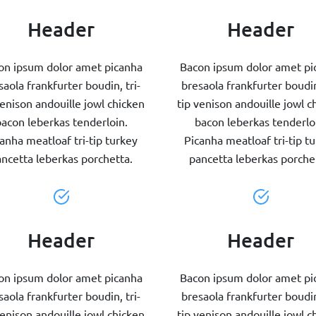
Header
Header
on ipsum dolor amet picanha
Bacon ipsum dolor amet pi
saola frankfurter boudin, tri-
bresaola frankfurter boudin,
venison andouille jowl chicken
tip venison andouille jowl c
acon leberkas tenderloin.
bacon leberkas tenderlo
anha meatloaf tri-tip turkey
Picanha meatloaf tri-tip t
ncetta leberkas porchetta.
pancetta leberkas porche
Header
Header
on ipsum dolor amet picanha
Bacon ipsum dolor amet pi
saola frankfurter boudin, tri-
bresaola frankfurter boudin,
venison andouille jowl chicken
tip venison andouille jowl c