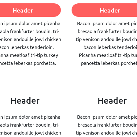
Header
Header
n ipsum dolor amet picanha
Bacon ipsum dolor amet pi
aola frankfurter boudin, tri-
bresaola frankfurter boudin,
enison andouille jowl chicken
tip venison andouille jowl c
acon leberkas tenderloin.
bacon leberkas tenderloi
anha meatloaf tri-tip turkey
Picanha meatloaf tri-tip tu
ncetta leberkas porchetta.
pancetta leberkas porchet
Header
Header
n ipsum dolor amet picanha
Bacon ipsum dolor amet pi
aola frankfurter boudin, tri-
bresaola frankfurter boudin,
enison andouille jowl chicken
tip venison andouille jowl c