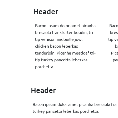
Header
Bacon ipsum dolor amet picanha
Baco
bresaola frankfurter boudin, tri-
bres
tip venison andouille jowl
tip v
chicken bacon leberkas
b
tenderloin. Picanha meatloaf tri-
Pic
tip turkey pancetta leberkas
pa
porchetta.
Header
Bacon ipsum dolor amet picanha bresaola frank
turkey pancetta leberkas porchetta.