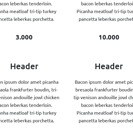
acon leberkas tenderloin.
bacon leberkas tenderloi
anha meatloaf tri-tip turkey
Picanha meatloaf tri-tip tu
ncetta leberkas porchetta.
pancetta leberkas porchet
3.000
10.000
Header
Header
n ipsum dolor amet picanha
Bacon ipsum dolor amet pi
aola frankfurter boudin, tri-
bresaola frankfurter boudin,
enison andouille jowl chicken
tip venison andouille jowl c
acon leberkas tenderloin.
bacon leberkas tenderloi
anha meatloaf tri-tip turkey
Picanha meatloaf tri-tip tu
ncetta leberkas porchetta.
pancetta leberkas porchet