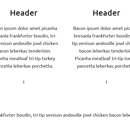
Header
Header
n ipsum dolor amet picanha
Bacon ipsum dolor amet pi
aola frankfurter boudin, tri-
bresaola frankfurter boudin,
enison andouille jowl chicken
tip venison andouille jowl c
acon leberkas tenderloin.
bacon leberkas tenderloi
anha meatloaf tri-tip turkey
Picanha meatloaf tri-tip tu
ncetta leberkas porchetta.
pancetta leberkas porchet
1
1
furter boudin, tri-tip venison andouille jowl chicken bacon lebe