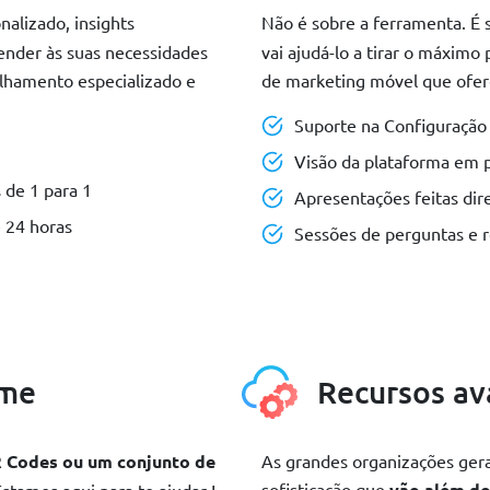
alizado, insights
Não é sobre a ferramenta. É 
tender às suas necessidades
vai ajudá-lo a tirar o máximo
elhamento especializado e
de marketing móvel que ofe
Suporte na Configuração
Visão da plataforma em 
 de 1 para 1
Apresentações feitas di
 24 horas
Sessões de perguntas e 
ume
Recursos a
 Codes ou um conjunto de
As grandes organizações ger
sofisticação que
vão além do