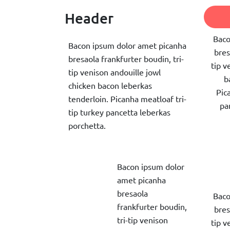
Header
Baco
Bacon ipsum dolor amet picanha
bres
bresaola frankfurter boudin, tri-
tip v
tip venison andouille jowl
b
chicken bacon leberkas
Pic
tenderloin. Picanha meatloaf tri-
pa
tip turkey pancetta leberkas
porchetta.
Bacon ipsum dolor
amet picanha
bresaola
Baco
frankfurter boudin,
bres
tri-tip venison
tip v