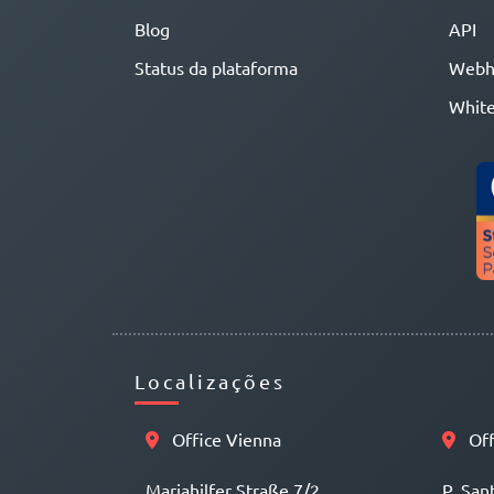
Blog
API
Status da plataforma
Webh
White
Localizações
Office Vienna
Off
Mariahilfer Straße 7/2
P. San