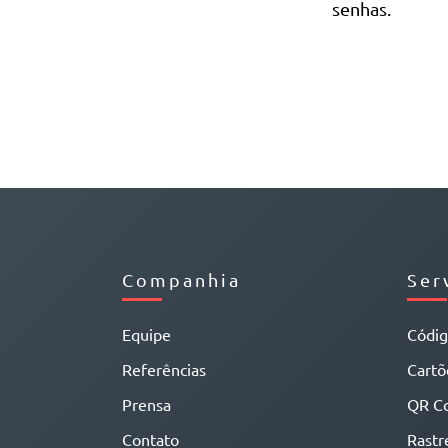
senhas.
Companhia
Ser
Equipe
Códi
Referências
Cartõe
Prensa
QR C
Contato
Rastr