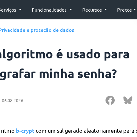
Serviços
Funcionalidades
Recursos
Preços
Privacidade e proteção de dados
algoritmo é usado para
ografar minha senha?
06.08.2026
b-crypt
oritmo
com um sal gerado aleatoriamente para c