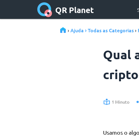
QR Planet
Ajuda › Todas as Categorias
›
›
Qual 
cript
1 Minuto
Usamos o alg