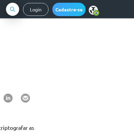
Login
Cadastre-se
riptografar as