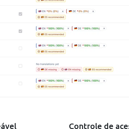
eável
Controle de ace