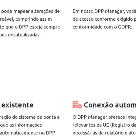
ê pode mapear alterações de
Em nosso DPP Manager, você po
treável, cumprindo assim
de acesso conforme exigido po
nte que o DPP esteja sempre
conformidade com o GDPR.
ões desatualizadas.
 existente
Conexão autom
gração do sistema de ponta a
O DPP Manager oferece integ
que as informações
relevantes da UE (Registro d
s automaticamente no DPP
necessárias de relatório e atu