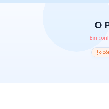
O P
Em conf
O CÓD