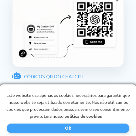
CÓDIGOS QR DO CHATGPT
Crie códigos QR
Este website usa apenas os cookies necessários para garantir que
personalizados com links
nosso website seja utilizado corretamente. Nós não utilizamos
diretos para seus GPTs
cookies que processam dados pessoais sem o seu consentimento
prévio. Leia nosso
política de cookies
personalizados.
Ok