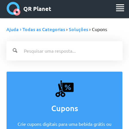
QR Planet
Ajuda › Todas as Categorias
Soluções
›
› Cupons
Cupons
Crie cupons digitais para uma bebida grátis ou