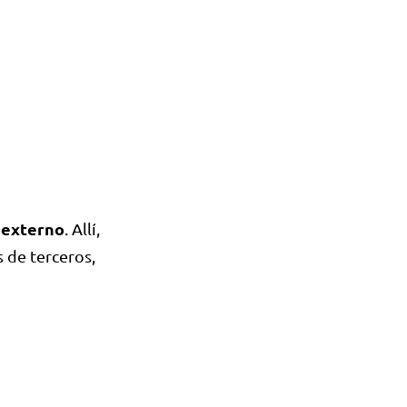
 externo
. Allí,
s de terceros,