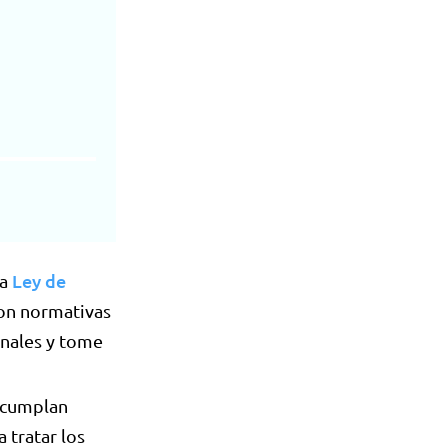
Ley de
la
on normativas
onales y tome
e cumplan
tratar los