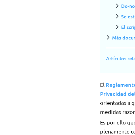
Do-no
Se es
El sc
Más docu
Artículos re
Reglamento
El
Privacidad de
orientadas a q
medidas razon
Es por ello qu
plenamente co