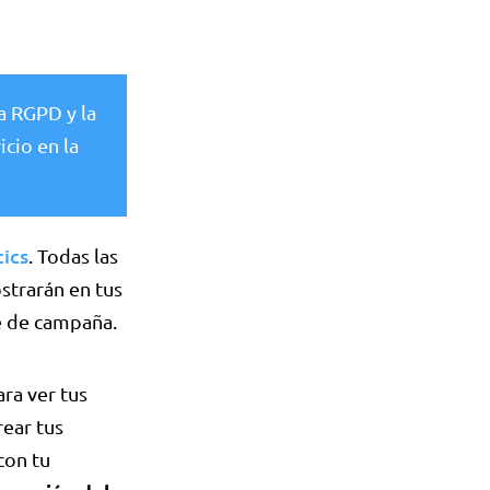
a RGPD y la
cio en la
ics
. Todas las
strarán en tus
e de campaña.
ra ver tus
rear tus
con tu