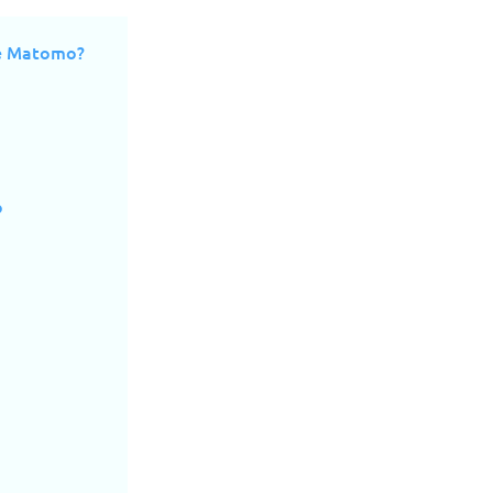
de Matomo?
o