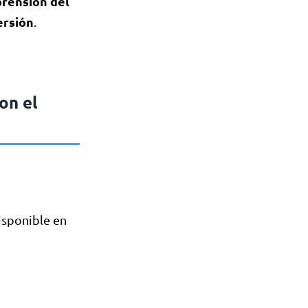
prensión del
ersión
.
on el
isponible en