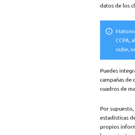
datos de los c
Matomo 
CCPA, al
nube, o
Puedes integr
campañas de c
cuadros de ma
Por supuesto,
estadísticas de
propios inform