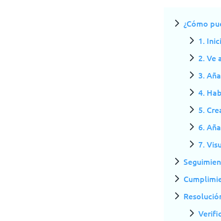
¿Cómo pue
1. Ini
2. Ve 
3. Añ
4. Hab
5. Cr
6. Añ
7. Vi
Seguimien
Cumplimien
Resolució
Verifi