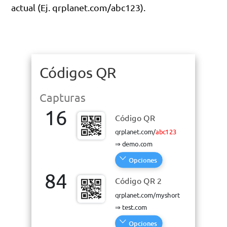
actual (Ej. qrplanet.com/abc123).
Códigos QR
Códigos QR
Capturas
Capturas
16
16
Código QR
Código QR
qrplanet.com/
qrplanet.com/
abc123
abc123
⇒
⇒
demo.com
demo.com
Opciones
Opciones
84
84
Código QR 2
Código QR 2
qrplanet.com/myshort
qrplanet.com/myshort
⇒
⇒
test.com
test.com
Opciones
Opciones