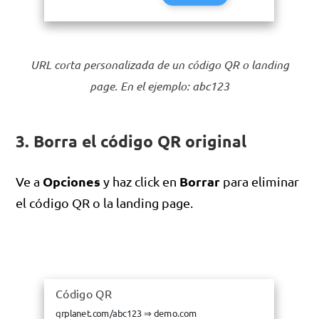
URL corta personalizada de un código QR o landing
page. En el ejemplo: abc123
3. Borra el código QR original
Opciones
Borrar
Ve a
y haz click en
para eliminar
el código QR o la landing page.
Código QR
Código QR
qrplanet.com/abc123
qrplanet.com/abc123
⇒
⇒
demo.com
demo.com