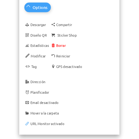
Options
Options
Descargar
Descargar
Compartir
Compartir
Diseño QR
Diseño QR
Sticker Shop
Sticker Shop
Estadísticas
Estadísticas
Borrar
Borrar
Modificar
Modificar
Reiniciar
Reiniciar
Tag
Tag
GPS desactivado
GPS desactivado
Dirección
Dirección
Planificador
Planificador
Email desactivado
Email desactivado
Mover a la carpeta
Mover a la carpeta
URL Monitor activado
URL Monitor activado