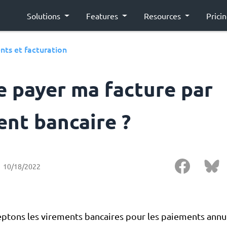
Solutions
Features
Resources
Prici
nts et facturation
e payer ma facture par
ent bancaire ?
10/18/2022
eptons les virements bancaires pour les paiements annue