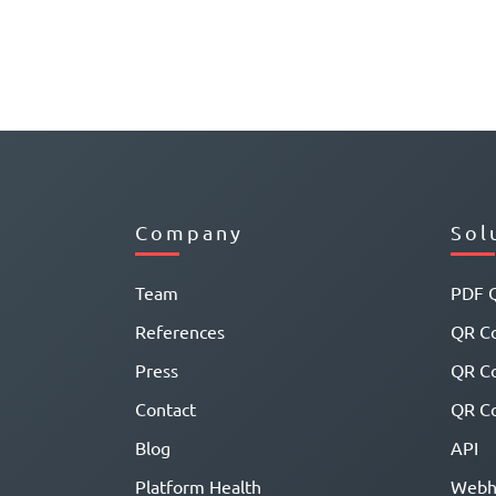
Company
Sol
Team
PDF 
References
QR Co
Press
QR C
Contact
QR Co
Blog
API
Platform Health
Webh