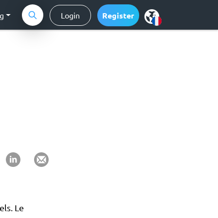
ng
Login
Register
ls. Le