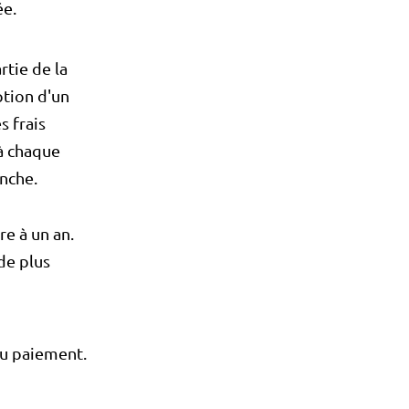
ée.
rtie de la
ption d'un
s frais
 à chaque
nche.
re à un an.
de plus
du paiement.