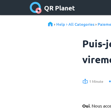
QR Planet
Help › All Categories
Paieme
›
›
Puis-j
virem
1 Minute
Oui
. Nous acc