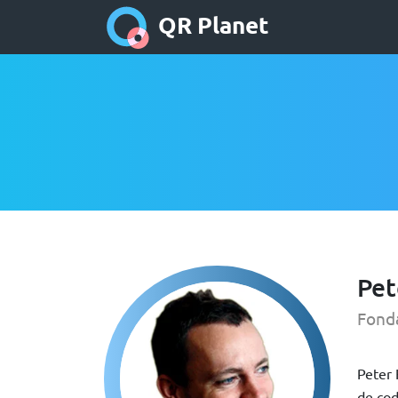
QR Planet
Pet
Fonda
Peter 
de cod