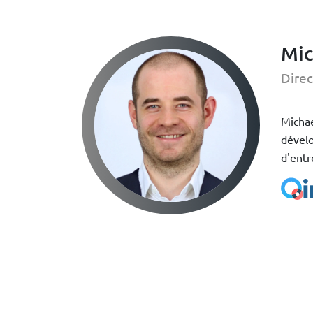
Mic
Direc
Michae
dévelo
d'entr