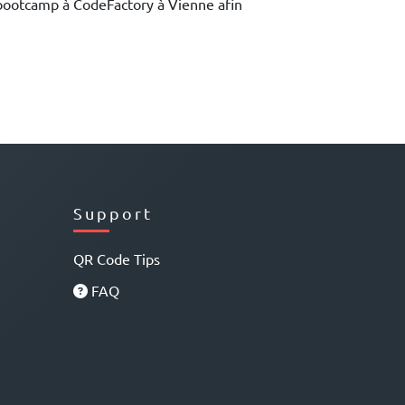
bootcamp à CodeFactory à Vienne afin
Support
QR Code Tips
FAQ