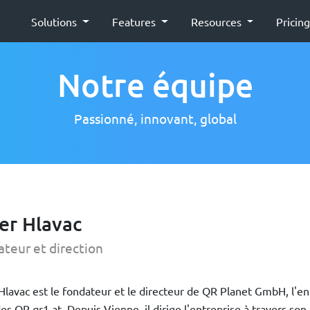
Solutions
Features
Resources
Pricin
Notre équipe
Passionné, innovant, global
er Hlavac
teur et direction
Hlavac est le fondateur et le directeur de QR Planet GmbH, l'en
es QR qr1.at. Depuis Vienne, il dirige l'entreprise à travers so