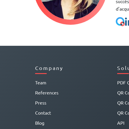
succès
d'acqu
Company
Sol
Team
PDF 
References
QR Co
Press
QR C
Contact
QR Co
Blog
API