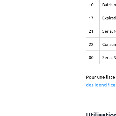
10
Batch 
17
Expira
21
Serial
22
Consum
00
Serial 
Pour une liste
des identific
Utilisatio