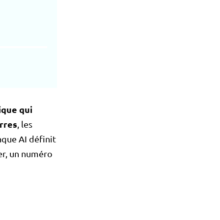
ique qui
rres
, les
que AI définit
er, un numéro