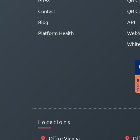
Press
QR C
Contact
QR Co
Blog
API
Platform Health
Webh
White
Locations
Office Vienna
Off