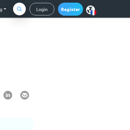
ng
Login
Register