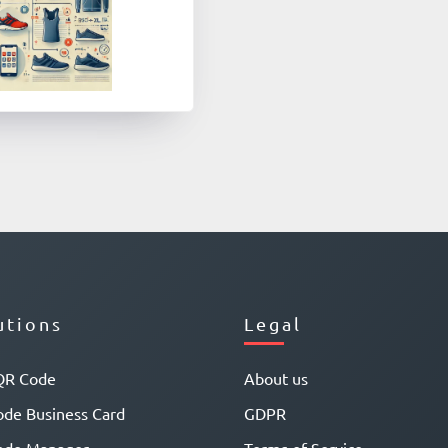
utions
Legal
QR Code
About us
de Business Card
GDPR