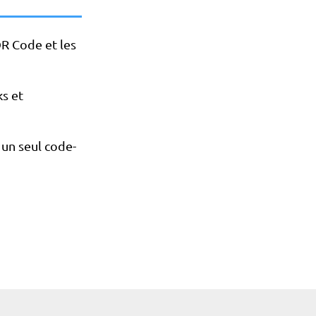
QR Code et les
ks et
un seul code-