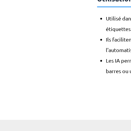
Utilisé da
étiquettes
Ils facilit
l'automati
Les IA per
barres ou 