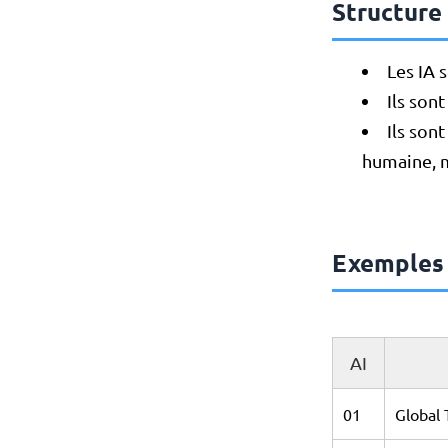
Structure 
Les IA 
Ils son
Ils sont
humaine, m
Exemples 
AI
01
Global