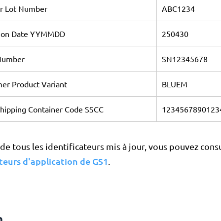
or Lot Number
ABC1234
tion Date YYMMDD
250430
 Number
SN12345678
er Product Variant
BLUEM
Shipping Container Code SSCC
1234567890123
 de tous les identificateurs mis à jour, vous pouvez cons
ateurs d'application de GS1
.
n