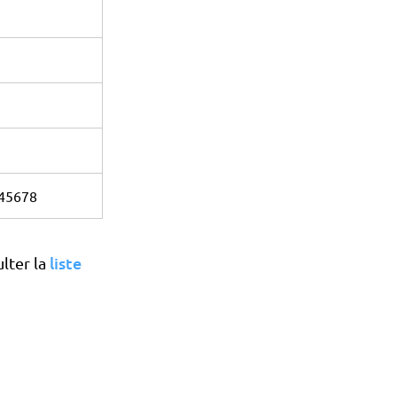
45678
liste
ulter la