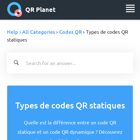
QR Planet
Help › All Categories
Codes QR
›
› Types de codes QR
statiques
Types de codes QR statiques
Quelle est la différence entre un code QR
statique et un code QR dynamique ? Découvrez