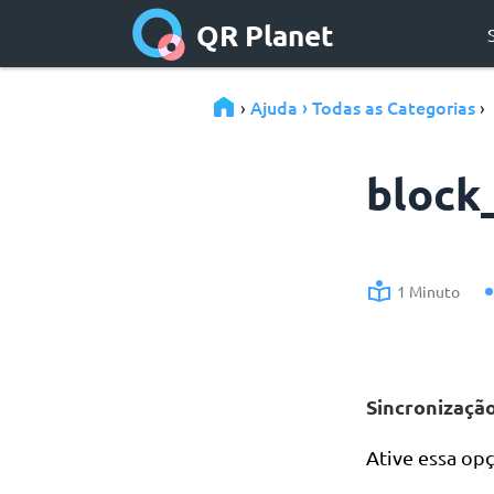
QR Planet
Ajuda › Todas as Categorias
›
›
block
1 Minuto
Sincronização
Ative essa op