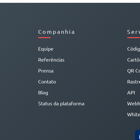
Companhia
Ser
Equipe
Códi
Referências
Cartõe
Prensa
QR C
Contato
Rastr
Blog
API
Status da plataforma
Webh
White