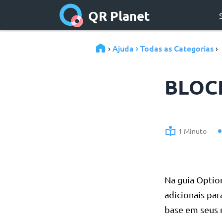
QR Planet
Ajuda › Todas as Categorias
›
›
BLOC
1 Minuto
Na guia Optio
adicionais pa
base em seus r