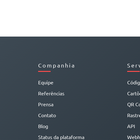
Companhia
Ser
Equipe
Códi
Referências
Cartõe
Prensa
QR C
Contato
Rastr
Blog
API
Status da plataforma
Webh