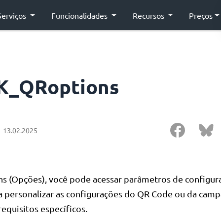
Serviços
Funcionalidades
Recursos
Preços
K_QRoptions
13.02.2025
ns (Opções), você pode acessar parâmetros de configur
ra personalizar as configurações do QR Code ou da cam
equisitos específicos.