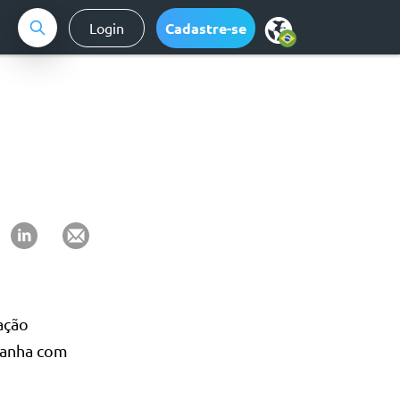
Login
Cadastre-se
ação
panha com