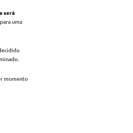
a será
 para uma
decidido
rminado.
uer momento