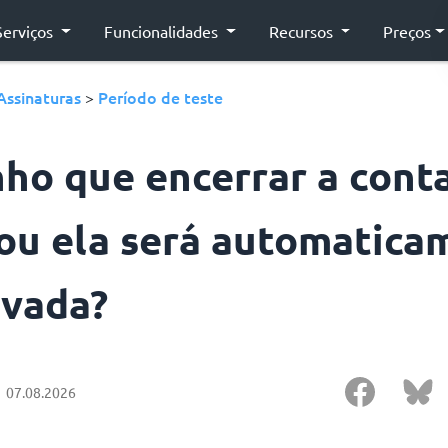
Serviços
Funcionalidades
Recursos
Preços
Assinaturas
Período de teste
>
nho que encerrar a cont
 ou ela será automatica
ivada?
07.08.2026