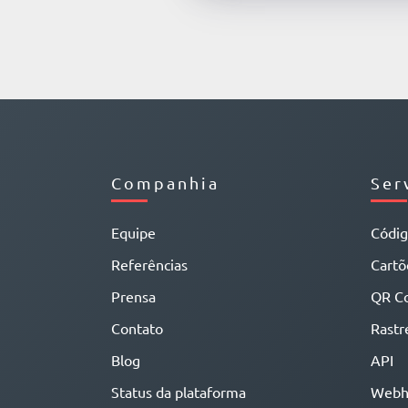
Companhia
Ser
Equipe
Códi
Referências
Cartõe
Prensa
QR C
Contato
Rastr
Blog
API
Status da plataforma
Webh