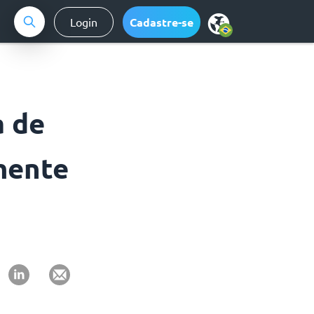
Login
Cadastre-se
a de
mente