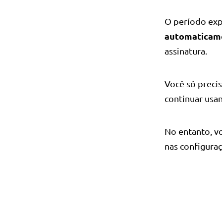
O período exp
automaticame
assinatura.
Você só preci
continuar usa
No entanto, 
nas configuraç