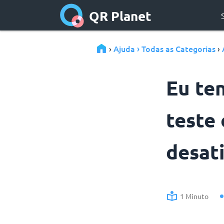
QR Planet
Ajuda › Todas as Categorias
›
›
Eu te
teste
desat
1 Minuto