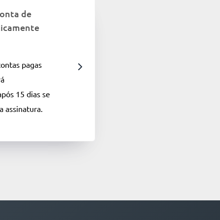
conta de
ticamente
contas pagas
rá
pós 15 dias se
a assinatura.