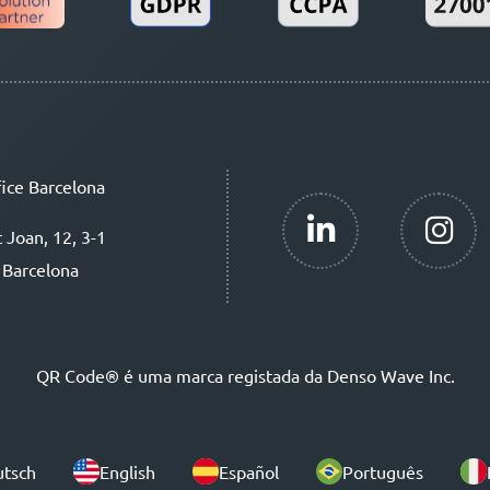
ice Barcelona
t Joan, 12, 3-1
 Barcelona
QR Code® é uma marca registada da Denso Wave Inc.
tsch
English
Español
Português