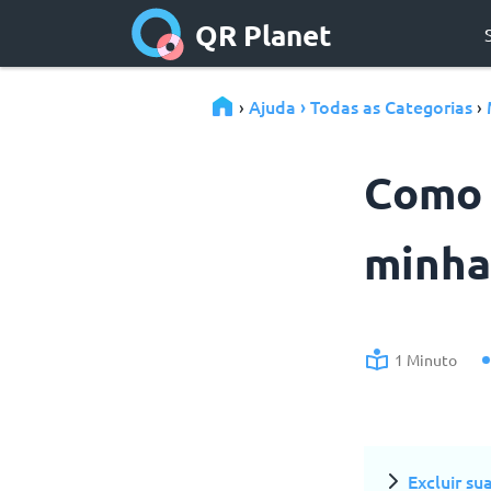
QR Planet
Ajuda › Todas as Categorias
›
›
Como 
minha
1 Minuto
Excluir su