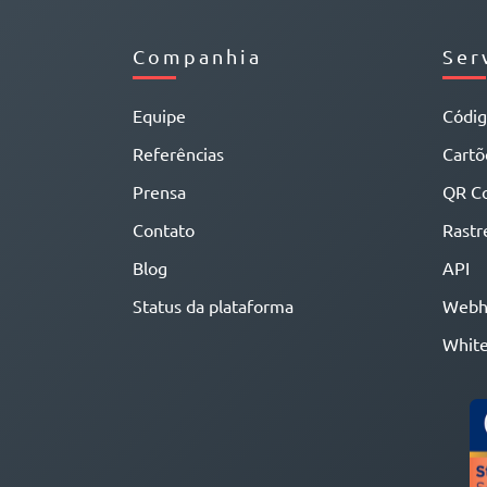
Companhia
Ser
Equipe
Códi
Referências
Cartõe
Prensa
QR C
Contato
Rastr
Blog
API
Status da plataforma
Webh
White