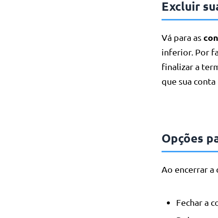
Excluir su
con
Vá para as
inferior. Por f
finalizar a te
que sua conta 
Opções pa
Ao encerrar a 
Fechar a 