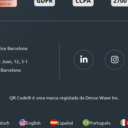
ice Barcelona
t Joan, 12, 3-1
 Barcelona
QR Code® é uma marca registada da Denso Wave Inc.
tsch
English
Español
Português