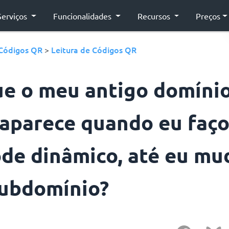
Serviços
Funcionalidades
Recursos
Preços
Códigos QR
Leitura de Códigos QR
>
ue o meu antigo domíni
 aparece quando eu faç
de dinâmico, até eu mu
ubdomínio?