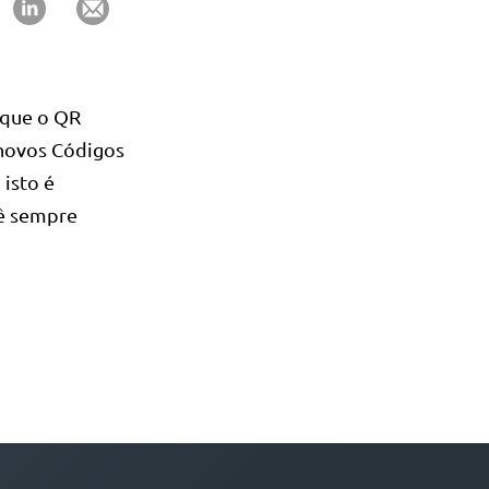
rque o QR
 novos Códigos
isto é
ê sempre