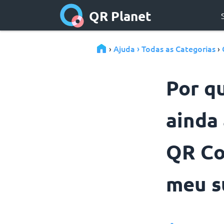
QR Planet
Ajuda › Todas as Categorias
›
›
Por q
ainda
QR Co
meu s