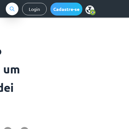
Login
Cadastre-se
o
o um
dei