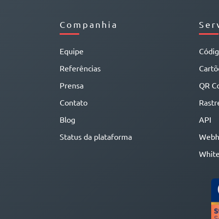
Companhia
Ser
Equipe
Códi
Referências
Cartõe
Prensa
QR C
Contato
Rastr
Blog
API
Status da plataforma
Webh
White