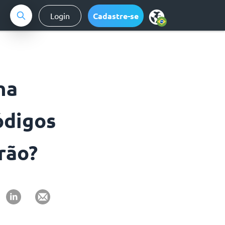
Login
Cadastre-se
ha
ódigos
rão?