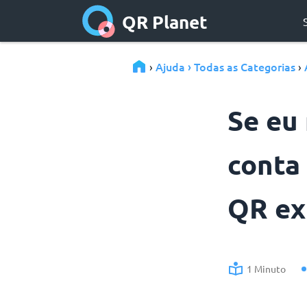
QR Planet
Ajuda › Todas as Categorias
›
›
Se eu
conta
QR ex
1 Minuto