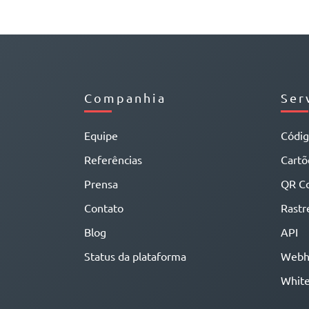
Companhia
Ser
Equipe
Códi
Referências
Cartõe
Prensa
QR C
Contato
Rastr
Blog
API
Status da plataforma
Webh
White