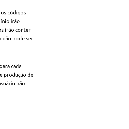
s os códigos
ínio irão
s irão conter
o não pode ser
para cada
de produção de
usuário não