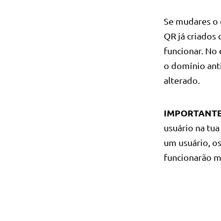
Se mudares o
QR já criados
funcionar. No 
o domínio ant
alterado.
IMPORTANT
usuário na tu
um usuário, o
funcionarão m