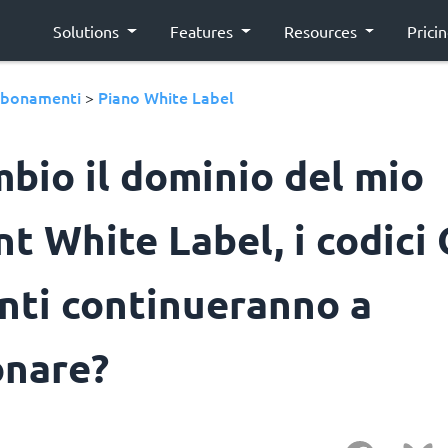
Solutions
Features
Resources
Prici
bonamenti
Piano White Label
>
bio il dominio del mio
t White Label, i codici
enti continueranno a
onare?