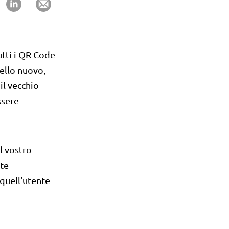
utti i QR Code
uello nuovo,
il vecchio
ssere
l vostro
nte
quell'utente