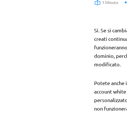
1 Minuto
Sì. Se si camb
creati continu
funzioneranno.
dominio, perc
modificato.
Potete anche 
account white 
personalizzat
non funzioner