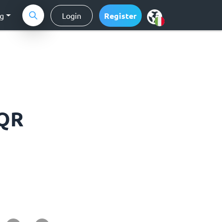
ng
Login
Register
 QR