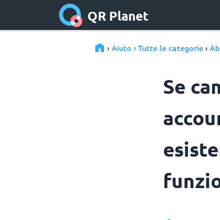
QR Planet
Aiuto › Tutte le categorie
Ab
›
›
Se cam
accoun
esist
funzi