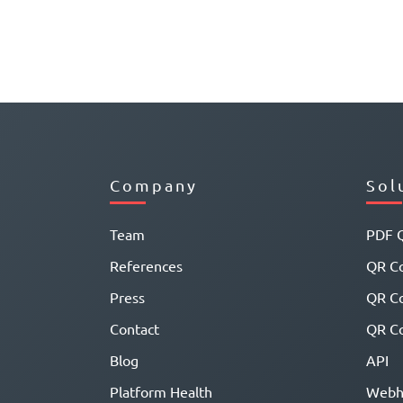
Company
Sol
Team
PDF 
References
QR Co
Press
QR C
Contact
QR Co
Blog
API
Platform Health
Webh