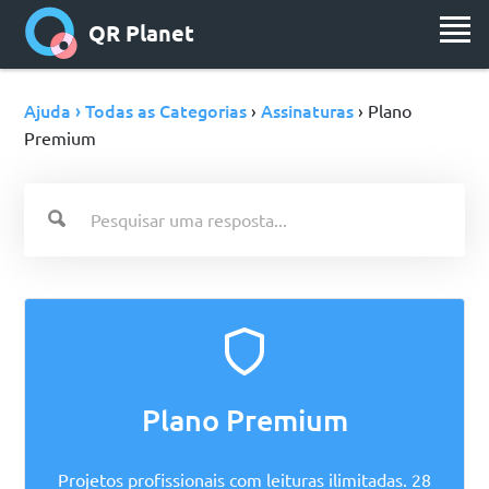
QR Planet
Ajuda › Todas as Categorias
Assinaturas
›
› Plano
Premium
Plano Premium
Projetos profissionais com leituras ilimitadas. 28