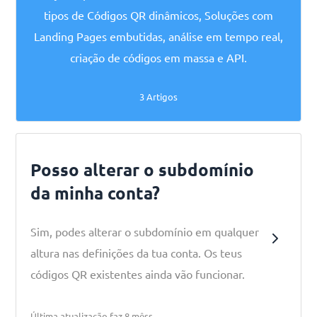
tipos de Códigos QR dinâmicos, Soluções com
Landing Pages embutidas, análise em tempo real,
criação de códigos em massa e API.
3 Artigos
Posso alterar o subdomínio
da minha conta?
Sim, podes alterar o subdomínio em qualquer
altura nas definições da tua conta. Os teus
códigos QR existentes ainda vão funcionar.
Última atualização faz 8 mêss