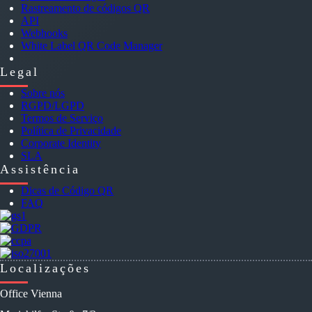
Rastreamento de códigos QR
API
Webhooks
White Label QR Code Manager
Legal
Sobre nós
RGPD/LGPD
Termos de Serviço
Política de Privacidade
Corporate Identity
SLA
Assistência
Dicas de Código QR
FAQ
Localizações
Office Vienna