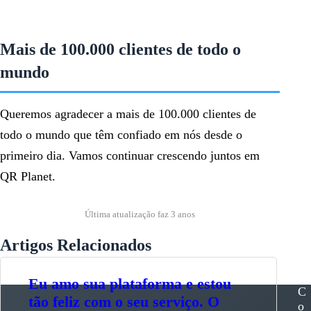
Mais de 100.000 clientes de todo o
mundo
Queremos agradecer a mais de 100.000 clientes de
todo o mundo que têm confiado em nós desde o
primeiro dia. Vamos continuar crescendo juntos em
QR Planet.
Última atualização faz 3 anos
Artigos Relacionados
Eu amo sua plataforma e estou
C
tão feliz com o seu serviço. O
o