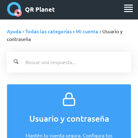
QR Planet
Ayuda › Todas las categorías
Mi cuenta
›
› Usuario y
contraseña
Usuario y contraseña
Mantén tu cuenta segura. Configura tus