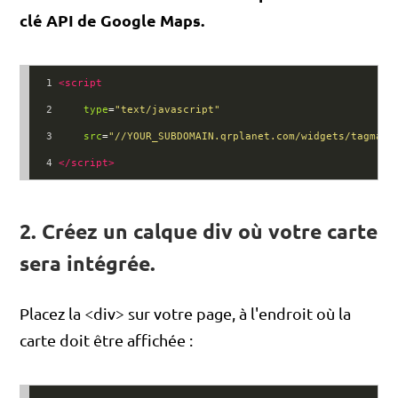
clé API de Google Maps.
1
<
script
2
type
=
"text/javascript"
3
src
=
"//YOUR_SUBDOMAIN.qrplanet.com/widgets/tagmap.
4
</
script
>
2. Créez un calque div où votre carte
sera intégrée.
Placez la <div> sur votre page, à l'endroit où la
carte doit être affichée :