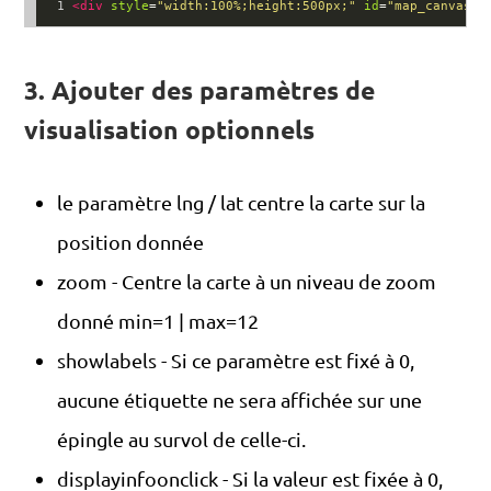
1
<
div
style
=
"width:100%;height:500px;"
id
=
"map_canvas"
>
3. Ajouter des paramètres de
visualisation optionnels
le paramètre lng / lat centre la carte sur la
position donnée
zoom - Centre la carte à un niveau de zoom
donné min=1 | max=12
showlabels - Si ce paramètre est fixé à 0,
aucune étiquette ne sera affichée sur une
épingle au survol de celle-ci.
displayinfoonclick - Si la valeur est fixée à 0,