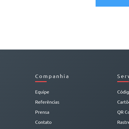
Companhia
Ser
Equipe
Códi
Referências
Cartõe
Prensa
QR C
Contato
Rastr