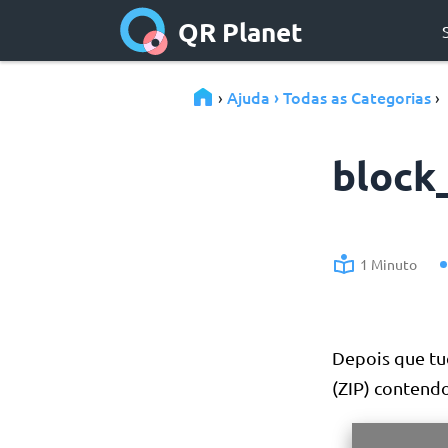
QR Planet
Ajuda › Todas as Categorias
›
›
block
1 Minuto
Depois que tu
(ZIP) contend