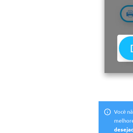
Você nã
melhore
deseja