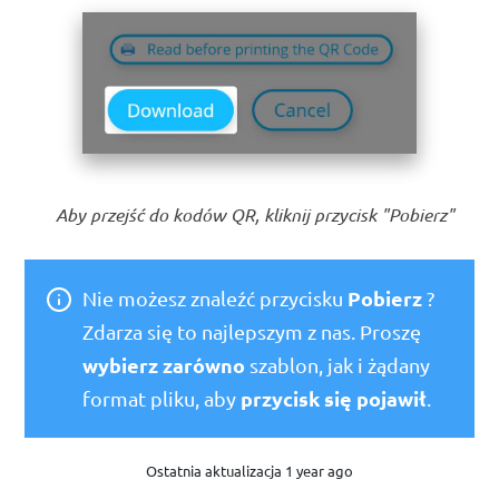
Aby przejść do kodów QR, kliknij przycisk "Pobierz"
Pobierz
Nie możesz znaleźć przycisku
?
Zdarza się to najlepszym z nas. Proszę
wybierz zarówno
szablon, jak i żądany
przycisk się pojawił
format pliku, aby
.
Ostatnia aktualizacja 1 year ago