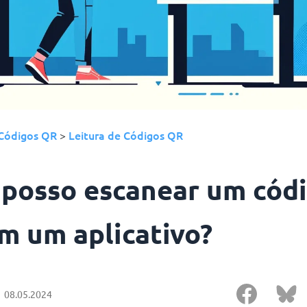
Códigos QR
Leitura de Códigos QR
>
posso escanear um cód
m um aplicativo?
08.05.2024