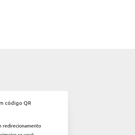
um código QR
m redirecionamento
primeiro se você