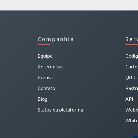
Companhia
Ser
Equipe
Códi
Referências
Cartõe
Prensa
QR C
Contato
Rastr
Blog
API
Status da plataforma
Webh
White