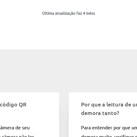
Última atualização faz 4 mêss
e código QR
Por que a leitura de 
demora tanto?
câmera de seu
Para entender por que u
a câmera não ler
demora muito, verifique 