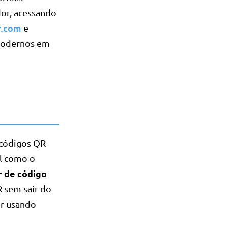
or, acessando
r.com
e
 modernos em
 códigos QR
al como o
r de código
R sem sair do
er usando