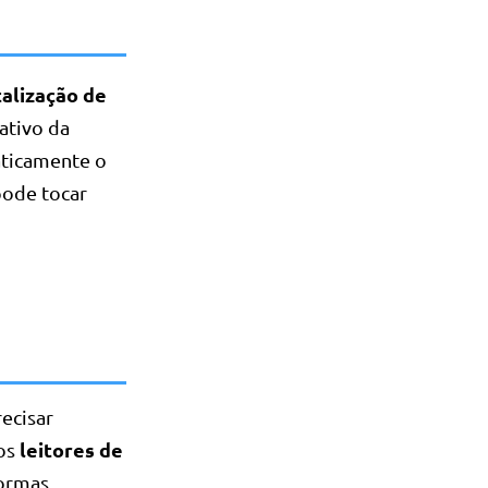
talização de
cativo da
aticamente o
pode tocar
recisar
leitores de
 os
formas