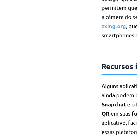
permitem que 
a câmera do se
zxing.org
, qu
smartphones 
Recursos 
Alguns aplica
ainda podem o
Snapchat
e o
QR
em suas fu
aplicativo, fa
essas platafo