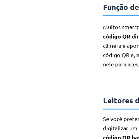
Função de
Muitos smart
código QR di
câmera e apon
código QR e, 
nele para ace
Leitores 
Se você prefer
digitalizar u
código QR ba