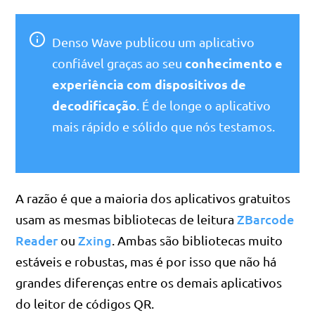
Denso Wave publicou um aplicativo
conhecimento e
confiável graças ao seu
experiência com dispositivos de
decodificação
. É de longe o aplicativo
mais rápido e sólido que nós testamos.
A razão é que a maioria dos aplicativos gratuitos
ZBarcode
usam as mesmas bibliotecas de leitura
Reader
Zxing
ou
. Ambas são bibliotecas muito
estáveis e robustas, mas é por isso que não há
grandes diferenças entre os demais aplicativos
do leitor de códigos QR.