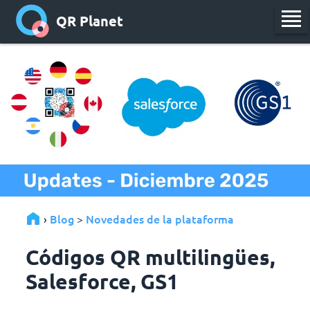
QR Planet
Blog
Novedades de la plataforma
›
>
Códigos QR multilingües,
Salesforce, GS1